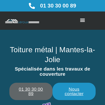
01 30 30 00 89
Couverture / Bardage / Zinc
Tuiles / Ardoises / Profilés métal
Toiture métal | Mantes-la-
Jolie
Spécialisée dans les travaux de
couverture
01 30 30 00
Nous
89
contacter