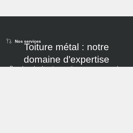
Nos services
Toiture métal : notre
domaine d'expertise
Dans le cadre de notre expertise, nous proposons des
prestations de bardage en matériaux variés en fonction
des besoins de nos clients. Nous garantissons des
solutions sur mesure pour chaque projet, que ce soit pour
la construction neuve ou l'installation de façades.
En ce qui concerne nos travaux de couverture, nous
offrons une large gamme de matériaux tels que la
pose
de tuiles plates
. Nous nous assurons que chaque
matériau est choisi selon des critères techniques et