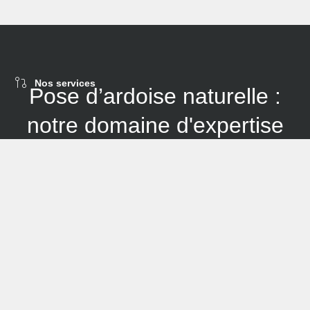
Nos services
Pose d’ardoise naturelle :
notre domaine d'expertise
Dans le cadre de notre expertise, nous proposons des
prestations de pose de bardage en matériaux de qualité
en fonction des besoins de nos clients. Nous
garantissons des solutions sur mesure pour chaque
projet, que ce soit pour la rénovation de toiture ou l'ajout
d'un bardage.
En ce qui concerne nos travaux de couverture, nous
offrons une variété de matériaux tels que la
pose de
tuiles plates
. Nous nous assurons que chaque matériau