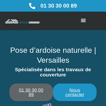
01 30 30 00 89
Couverture / Bardage / Zinc
Tuiles / Ardoises / Profilés métal
Pose d’ardoise naturelle |
Versailles
Spécialisée dans les travaux de
couverture
01 30 30 00
Nous
89
contacter