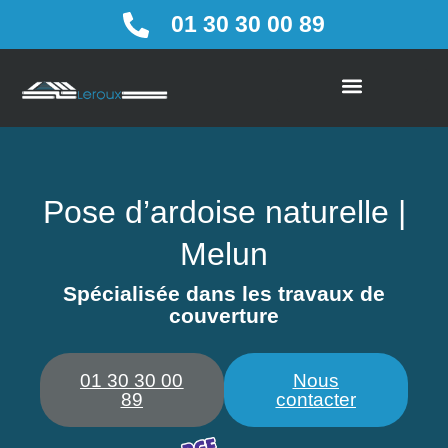
01 30 30 00 89
Couverture / Bardage / Zinc
Tuiles / Ardoises / Profilés métal
Pose d’ardoise naturelle |
Melun
Spécialisée dans les travaux de
couverture
01 30 30 00
Nous
89
contacter