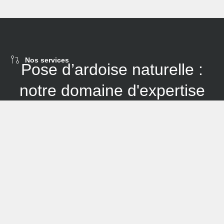
Nos services
Pose d’ardoise naturelle :
notre domaine d'expertise
Dans le cadre de notre expertise, nous proposons des
prestations de bardage en matériaux variés en fonction
des besoins de nos clients. Nous nous engageons à offrir
des solutions sur mesure pour chaque projet, que ce soit
pour la réparation de toiture ou l'ajout d'un bardage.
En ce qui concerne nos travaux de couverture, nous
offrons une sélection de matériaux tels que la
pose
d’ardoise naturelle
. Nous nous assurons que chaque
matériau est choisi selon des critères techniques et